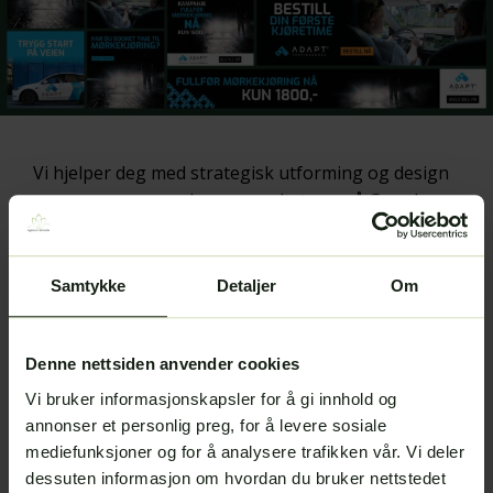
Vi hjelper deg med strategisk utforming og design
av annonser som skaper resultater – på Google,
Facebook, Instagram, LinkedIn og TikTok.
Med målrettede kampanjer og engasjerende visuelt
innhold, sørger vi for at du treffer riktig publikum,
Samtykke
Detaljer
Om
øker synligheten og får flere kunder.
Skreddersydd strategi
Denne nettsiden anvender cookies
Profesjonelt annonse­design
Vi bruker informasjonskapsler for å gi innhold og
Målbare resultater
annonser et personlig preg, for å levere sosiale
mediefunksjoner og for å analysere trafikken vår. Vi deler
La oss gjøre markedsføringen din både
dessuten informasjon om hvordan du bruker nettstedet