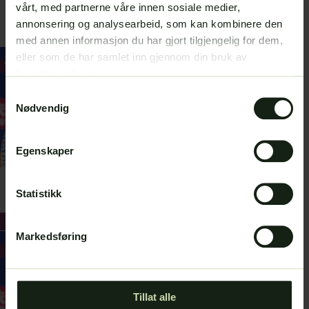
vakker og effektiv!
vårt, med partnerne våre innen sosiale medier,
annonsering og analysearbeid, som kan kombinere den
med annen informasjon du har gjort tilgjengelig for dem,
eller som de har samlet inn gjennom din bruk av
tjenestene deres.
S
Nødvendig
a
m
t
Egenskaper
y
k
k
Statistikk
e
v
Markedsføring
a
l
g
Tillat alle